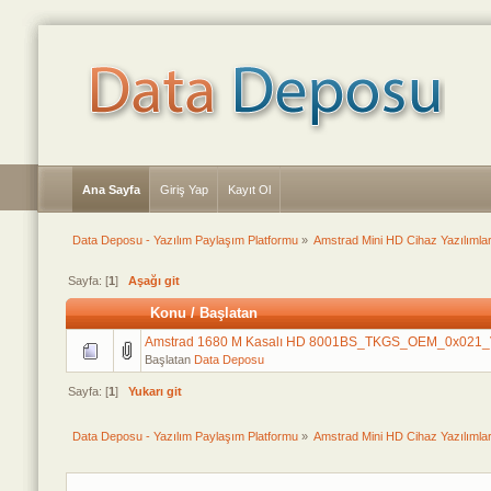
Ana Sayfa
Giriş Yap
Kayıt Ol
Data Deposu - Yazılım Paylaşım Platformu
»
Amstrad Mini HD Cihaz Yazılımlar
Sayfa: [
1
]
Aşağı git
Konu
/
Başlatan
Amstrad 1680 M Kasalı HD 8001BS_TKGS_OEM_0x021_V
Başlatan
Data Deposu
Sayfa: [
1
]
Yukarı git
Data Deposu - Yazılım Paylaşım Platformu
»
Amstrad Mini HD Cihaz Yazılımlar