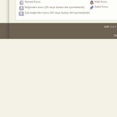
Normal Konu
Kilitli Konu
Sabit Konu
Beğenilen konu (35 veya fazlası ileti içermektedir)
Çok beğenilen konu (45 veya fazlası ileti içermektedir)
SMF 2.0.7
Di