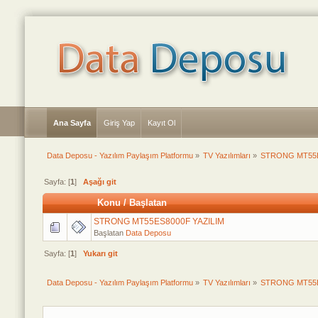
Ana Sayfa
Giriş Yap
Kayıt Ol
Data Deposu - Yazılım Paylaşım Platformu
»
TV Yazılımları
»
STRONG MT55
Sayfa: [
1
]
Aşağı git
Konu
/
Başlatan
STRONG MT55ES8000F YAZILIM
Başlatan
Data Deposu
Sayfa: [
1
]
Yukarı git
Data Deposu - Yazılım Paylaşım Platformu
»
TV Yazılımları
»
STRONG MT55