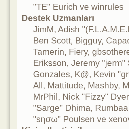
"TE" Eurich ve winrules
Destek Uzmanları
JimM, Adish "(F.L.A.M.E.R
Ben Scott, Bigguy, Capa
Tamerin, Fiery, gbsother
Eriksson, Jeremy "jerm" 
Gonzales, K@, Kevin "gre
All, Mattitude, Mashby, Mi
MrPhil, Nick "Fizzy" Dyer
"Sarge" Dhima, Rumbaar
"sησω" Poulsen ve xeno