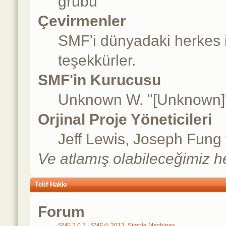
grubu
Çevirmenler
SMF'i dünyadaki herkes içi
teşekkürler.
SMF'in Kurucusu
Unknown W. "[Unknown]"
Orjinal Proje Yöneticileri
Jeff Lewis, Joseph Fung
Ve atlamış olabileceğimiz he
Telif Hakkı
Forum
SMF 2.0.7
|
SMF © 2013
,
Simple Machines