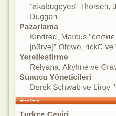
"akabugeyes" Thorsen, J
Duggan
Pazarlama
Kindred, Marcus "cσσкιє
[n3rve]" Otowo, rickC ve
Yerelleştirme
Relyana, Akyhne ve Gra
Sunucu Yöneticileri
Derek Schwab ve Liroy 
Türkçe Çeviri
Türkçe Çeviri