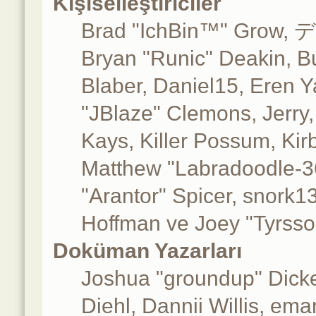
Kişiselleştiriciler
Brad "IchBin™" Grow, 
Bryan "Runic" Deakin, B
Blaber, Daniel15, Eren 
"JBlaze" Clemons, Jerry
Kays, Killer Possum, Ki
Matthew "Labradoodle-36
"Arantor" Spicer, snork1
Hoffman ve Joey "Tyrsso
Doküman Yazarları
Joshua "groundup" Dicke
Diehl, Dannii Willis, e