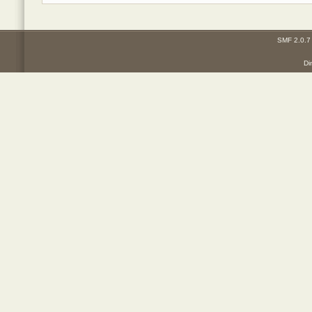
SMF 2.0.7
Di